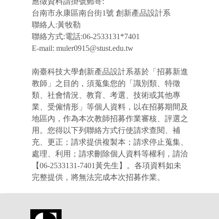
應徵資料請掛號郵寄
:
台南市永康區南台街
1
號 創新產品設計系
聯絡人
:
黃牧勒
聯絡方式
:
電話
:06-2533131*7401
E-mail:
muler0915@stust.edu.tw
南臺科技大學創新產品設計系基於「招募新進
教師」之目的，須蒐集您的「
識別類、特徵
類、社會情況、教育、考選、技術或其他專
業、受僱情形」
等個人資料，以在招募期間及
地區內，作為本次教師招募作業審核、評選之
用。您得以下列聯絡方式行使請求查閱、補
充、更正；請求提供複製本；請求停止蒐集、
處理、利用；請求刪除個人資料等權利，請洽
【
06-2533131-7401
黃先生】。各項資料如未
完整提供，將無法完成本次招募作業。
:::