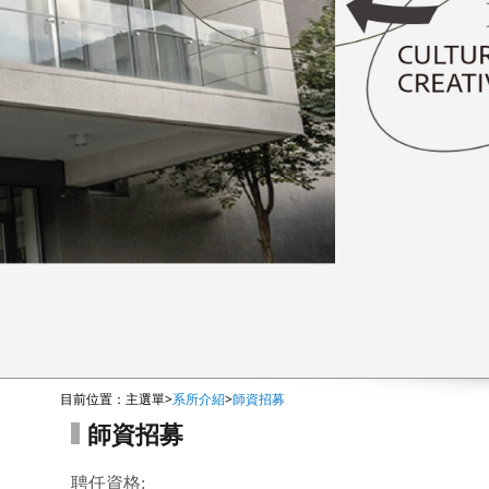
:::
目前位置：
主選單
>
系所介紹
>
師資招募
師資招募
聘任資格
: