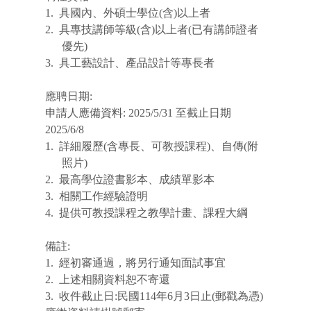
1.
具國內、外碩士學位
(
含
)
以上者
2.
具專技講師等級
(
含
)
以上者
(
已有講師證者
優先
)
3.
具工藝設計、產品設計等專長者
應聘日期
:
申請人應備資料
: 2025/
5/31 至截止日期
2025/6/8
1.
詳細履歷
(
含專長、可教授課程
)
、自傳
(
附
照片
)
2.
最高學位證書影本、成績單影本
3.
相關工作經驗證明
4.
提供可教授課程之教學計畫、課程大綱
備註
:
1.
經初審通過，將另行通知面試事宜
2.
上述相關資料恕不寄還
3.
收件截止日
:
民國
114
年
6
月
3
日止
(
郵戳為憑
)